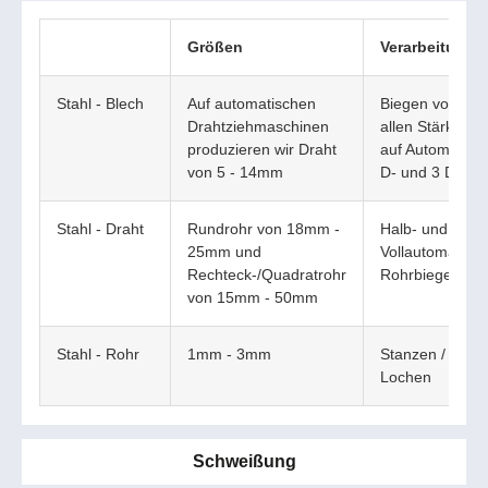
Größen
Verarbeitung
Stahl - Blech
Auf automatischen
Biegen von Drah
Drahtziehmaschinen
allen Stärken
produzieren wir Draht
auf Automaten 
von 5 - 14mm
D- und 3 D - F
Stahl - Draht
Rundrohr von 18mm -
Halb- und
25mm und
Vollautomatisc
Rechteck-/Quadratrohr
Rohrbiegemasc
von 15mm - 50mm
Stahl - Rohr
1mm - 3mm
Stanzen / Präge
Lochen
Schweißung